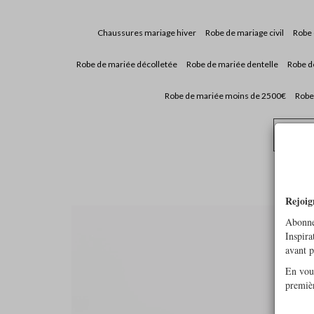
Chaussures mariage hiver
Robe de mariage civil
Robe
Robe de mariée décolletée
Robe de mariée dentelle
Robe d
Robe de mariée moins de 2500€
Robe
Pren
Rejoig
Abonne
Inspira
avant 
En vous
premiè