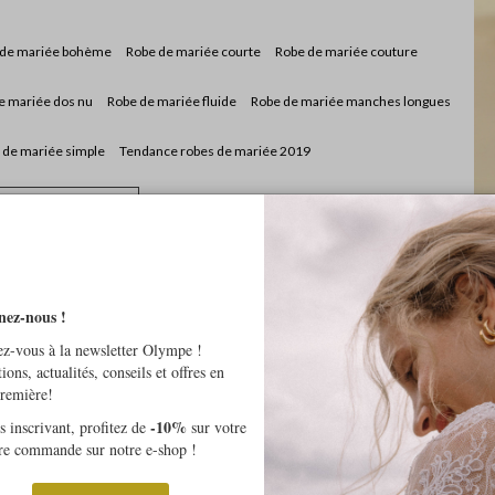
 de mariée bohème
Robe de mariée courte
Robe de mariée couture
e mariée dos nu
Robe de mariée fluide
Robe de mariée manches longues
 de mariée simple
Tendance robes de mariée 2019
dre rendez-vous
nez-nous !
z-vous à la newsletter Olympe !
tions, actualités, conseils et offres en
première!
-10%
 inscrivant, profitez de
sur votre
re commande sur notre e-shop !