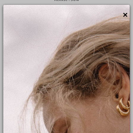
×
Robe fourreau, taille empire, fabriquée en crêpe avec des détails de
dentelle.
Visible au showroom de Lyon
Pour toute question concernant la robe, merci de nous contacter
directement au 09.81.92.90.03.
Robe de mariée couture
Robe de mariée décolletée
Robe de mariée dentelle
Robe de mariée dos nu
Robe de mariée moins de 2500€
Prendre rendez-vous