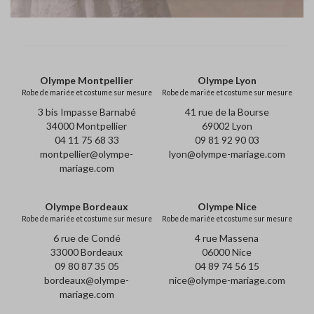
Olympe Montpellier
Olympe Lyon
Robe de mariée et costume sur mesure
Robe de mariée et costume sur mesure
3 bis Impasse Barnabé
41 rue de la Bourse
34000 Montpellier
69002 Lyon
04 11 75 68 33
09 81 92 90 03
montpellier@olympe-
lyon@olympe-mariage.com
mariage.com
Olympe Bordeaux
Olympe Nice
Robe de mariée et costume sur mesure
Robe de mariée et costume sur mesure
6 rue de Condé
4 rue Massena
33000 Bordeaux
06000 Nice
09 80 87 35 05
04 89 74 56 15
bordeaux@olympe-
nice@olympe-mariage.com
mariage.com