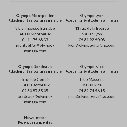
Olympe Montpellier
Olympe Lyon
Robe de mariée et costume sur mesure
Robe de mariée et costume sur mesure
3 bis Impasse Barnabé
41 rue de la Bourse
34000 Montpellier
69002 Lyon
04 11 75 68 33
09 81 92 90 03
montpellier@olympe-
lyon@olympe-mariage.com
mariage.com
Olympe Bordeaux
Olympe Nice
Robe de mariée et costume sur mesure
Robe de mariée et costume sur mesure
6 rue de Condé
4 rue Massena
33000 Bordeaux
06000 Nice
09 80 87 35 05
04 89 74 56 15
bordeaux@olympe-
nice@olympe-mariage.com
mariage.com
Newsletter
Recevez de nos nouvelles