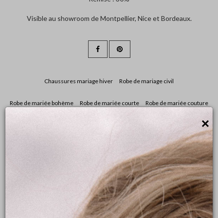
Visible au showroom de Montpellier, Nice et Bordeaux.
Chaussures mariage hiver
Robe de mariage civil
Robe de mariée bohème
Robe de mariée courte
Robe de mariée couture
×
Robe de mariée décolletée
Robe de mariée dentelle
Robe de mariée dos nu
Robe de mariée fluide
Robe de mariée manches longues
Robe de mariée moins de 2500€
Robe de mariée simple
Tendance robes de mariée 2019
Prendre rendez-vous