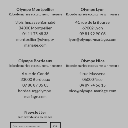
Olympe Montpellier
Olympe Lyon
Robe de mariée et costume sur mesure
Robe de mariée et costume sur mesure
3 bis Impasse Barnabé
41 rue de la Bourse
34000 Montpellier
69002 Lyon
04 11 75 68 33
09 81 92 90 03
montpellier@olympe-
lyon@olympe-mariage.com
mariage.com
Olympe Bordeaux
Olympe Nice
Robe de mariée et costume sur mesure
Robe de mariée et costume sur mesure
6 rue de Condé
4 rue Massena
33000 Bordeaux
06000 Nice
09 80 87 35 05
04 89 74 56 15
bordeaux@olympe-
nice@olympe-mariage.com
mariage.com
Newsletter
Recevez de nos nouvelles
OK