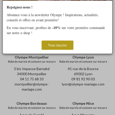
Robe de mariée manches longues
Robe de mariée moins de 2500€
Rejoignez-nous !
Robe de mariée simple
Tendance robes de mariée 2019
Abonnez-vous à la newsletter Olympe ! Inspirations, actualités,
conseils et offres en avant première!
-10%
En vous inscrivant, profitez de
sur votre première commande
Prendre rendez-vous
sur notre e-shop !
Vous inscrire
Olympe Montpellier
Olympe Lyon
Robe de mariée et costume sur mesure
Robe de mariée et costume sur mesure
3 bis Impasse Barnabé
41 rue de la Bourse
34000 Montpellier
69002 Lyon
04 11 75 68 33
09 81 92 90 03
montpellier@olympe-
lyon@olympe-mariage.com
mariage.com
Olympe Bordeaux
Olympe Nice
Robe de mariée et costume sur mesure
Robe de mariée et costume sur mesure
6 rue de Condé
4 rue Massena