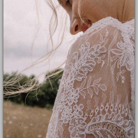
Remise : 50%
Ensemble top et jupe en mousseline et crêpe.
Top décolleté et blousant, manches 3/4 et dos fermé par des
boutons.
Jupe fourreau, fendue au milieu et ornée de jolis boutons.
Disponible dans les showroom de Bordeaux et Montpellier
Chaussures mariage hiver
Robe de mariage civil
Robe de mariée bohème
Robe de mariée courte
Robe de mariée couture
Robe de mariée décolletée
Robe de mariée dentelle
Robe de mariée dos nu
Robe de mariée fluide