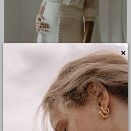
×
TOP ET JUPE PAULETTE (BORDEAUX,
MONTPELLIER)
NOS ARCHIVES
Créatrice : Laure de Sagazan
Taille : 38
Gamme de prix avant remise : autour de 3500€