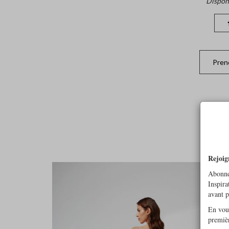
Dispon
Pren
Rejoig
Abonne
Inspira
avant 
En vous
premiè