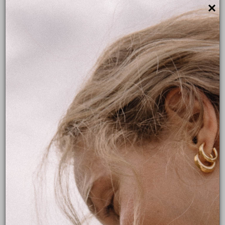
×
Disponible à Montpellier
Robe de mariée bohème
Robe de mariée dentelle
Robe de mariée simple
Prendre rendez-vous