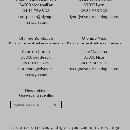
34000 Montpellier
69002 Lyon
04 11 75 68 33
09 81 92 90 03
montpellier@olympe-
lyon@olympe-mariage.com
mariage.com
Olympe Bordeaux
Olympe Nice
Robe de mariée et costume sur mesure
Robe de mariée et costume sur mesure
6 rue de Condé
4 rue Massena
33000 Bordeaux
06000 Nice
09 80 87 35 05
04 89 74 56 15
bordeaux@olympe-
nice@olympe-mariage.com
mariage.com
Newsletter
Recevez de nos nouvelles
OK
This site uses cookies and gives you control over what you
A propos
E-shop
F.A.Q.
Rendez-vous
Newsletter