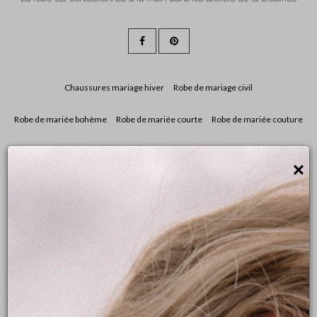
Chaussures mariage hiver
Robe de mariage civil
Robe de mariée bohème
Robe de mariée courte
Robe de mariée couture
Robe de mariée décolletée
Robe de mariée dentelle
×
Robe de mariée dos nu
Robe de mariée fluide
Robe de mariée manches longues
Robe de mariée moins de 2500€
Robe de mariée simple
Tendance robes de mariée 2019
Prendre rendez-vous