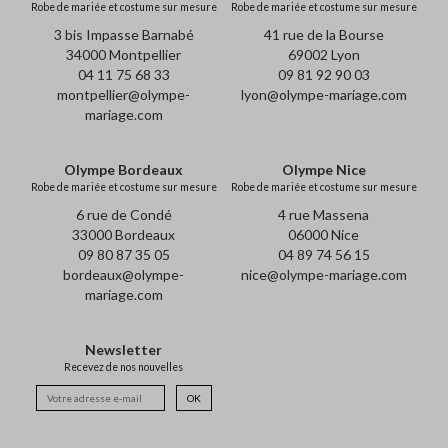
Robe de mariée et costume sur mesure
Robe de mariée et costume sur mesure
3 bis Impasse Barnabé
41 rue de la Bourse
34000 Montpellier
69002 Lyon
04 11 75 68 33
09 81 92 90 03
montpellier@olympe-
lyon@olympe-mariage.com
mariage.com
Olympe Bordeaux
Olympe Nice
Robe de mariée et costume sur mesure
Robe de mariée et costume sur mesure
6 rue de Condé
4 rue Massena
33000 Bordeaux
06000 Nice
09 80 87 35 05
04 89 74 56 15
bordeaux@olympe-
nice@olympe-mariage.com
mariage.com
Newsletter
Recevez de nos nouvelles
OK