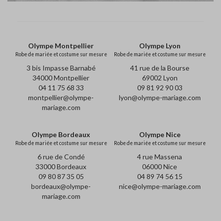
Olympe Montpellier
Olympe Lyon
Robe de mariée et costume sur mesure
Robe de mariée et costume sur mesure
3 bis Impasse Barnabé
41 rue de la Bourse
34000 Montpellier
69002 Lyon
04 11 75 68 33
09 81 92 90 03
montpellier@olympe-
lyon@olympe-mariage.com
mariage.com
Olympe Bordeaux
Olympe Nice
Robe de mariée et costume sur mesure
Robe de mariée et costume sur mesure
6 rue de Condé
4 rue Massena
33000 Bordeaux
06000 Nice
09 80 87 35 05
04 89 74 56 15
bordeaux@olympe-
nice@olympe-mariage.com
mariage.com