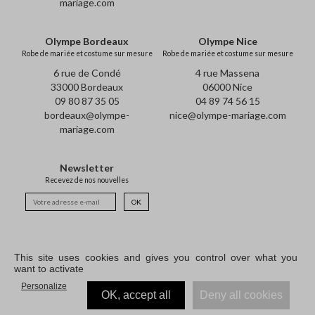
mariage.com
Olympe Bordeaux
Olympe Nice
Robe de mariée et costume sur mesure
Robe de mariée et costume sur mesure
6 rue de Condé
4 rue Massena
33000 Bordeaux
06000 Nice
09 80 87 35 05
04 89 74 56 15
bordeaux@olympe-
nice@olympe-mariage.com
mariage.com
Newsletter
Recevez de nos nouvelles
OK
This site uses cookies and gives you control over what you
A propos
E-shop
F.A.Q.
Rendez-vous
Newsletter
want to activate
contact@olympe-mariage.com
Suivez nous
Personalize
OK, accept all
Deny all cookies
2026 - ©
Olympe-Mariage.com
. Tous droits réservés.
Mentions légales