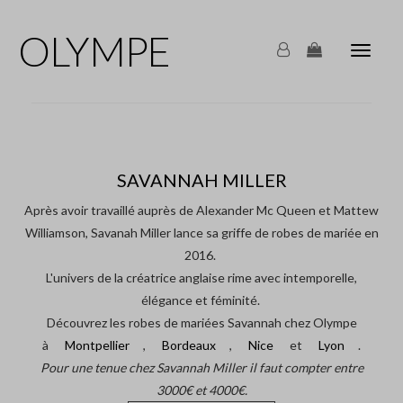
OLYMPE
Olymp
Mariag
navigat
SAVANNAH MILLER
Après avoir travaillé auprès de Alexander Mc Queen et Mattew
Williamson, Savanah Miller lance sa griffe de robes de mariée en
2016.
L'univers de la créatrice anglaise rime avec intemporelle,
élégance et féminité.
Découvrez les robes de mariées Savannah chez Olympe
à
Montpellier
,
Bordeaux
,
Nice
et
Lyon
.
Pour une tenue chez Savannah Miller il faut compter entre
3000€ et 4000€.