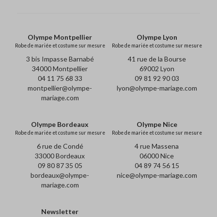
Olympe Montpellier
Olympe Lyon
Robe de mariée et costume sur mesure
Robe de mariée et costume sur mesure
3 bis Impasse Barnabé
41 rue de la Bourse
34000 Montpellier
69002 Lyon
04 11 75 68 33
09 81 92 90 03
montpellier@olympe-
lyon@olympe-mariage.com
mariage.com
Olympe Bordeaux
Olympe Nice
Robe de mariée et costume sur mesure
Robe de mariée et costume sur mesure
6 rue de Condé
4 rue Massena
33000 Bordeaux
06000 Nice
09 80 87 35 05
04 89 74 56 15
bordeaux@olympe-
nice@olympe-mariage.com
mariage.com
Newsletter